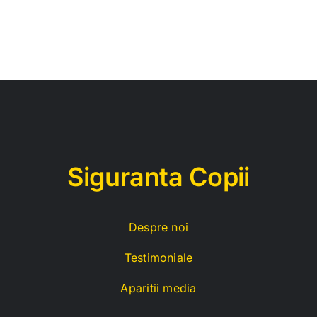
Siguranta Copii
Despre noi
Testimoniale
Aparitii media