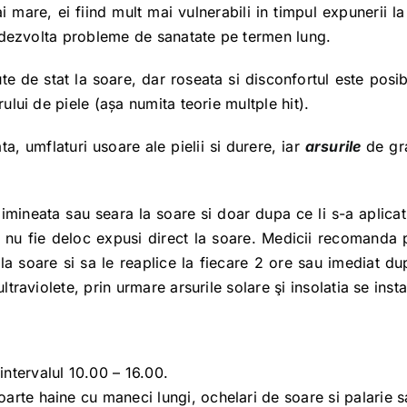
i mare, ei fiind mult mai vulnerabili in timpul expunerii la
ot dezvolta probleme de sanatate pe termen lung.
e de stat la soare, dar roseata si disconfortul este posi
ului de piele (așa numita teorie multple hit).
ta, umflaturi usoare ale pielii si durere, iar
arsurile
de gra
dimineata sau seara la soare si doar dupa ce li s-a aplic
a nu fie deloc expusi direct la soare. Medicii recomanda 
 soare si sa le reaplice la fiecare 2 ore sau imediat dup
ltraviolete, prin urmare arsurile solare şi insolatia se inst
intervalul 10.00 – 16.00.
poarte haine cu maneci lungi, ochelari de soare si palarie 