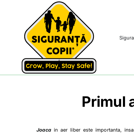
Skip
to
content
Sigura
Primul a
Joaca
in aer liber este importanta, insa