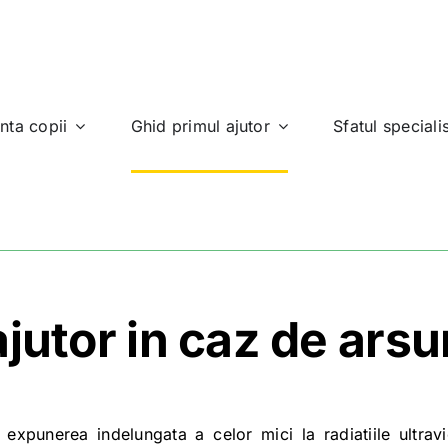
nta copii
Ghid primul ajutor
Sfatul specialis
jutor in caz de arsu
 expunerea indelungata a celor mici la radiatiile ultrav