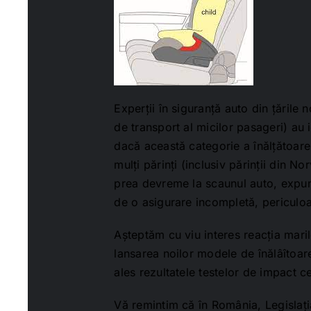
Experții în siguranță auto din țările 
de transport al micilor pasageri) au 
dacă această categorie a înălțătoarel
mulți părinți (inclusiv părinții din N
prea devreme la scaunul auto, expunâ
de o asigurare incompletă, periculoa
Așteptăm cu viu interes reacția maril
lansarea noilor modele de înălâîtoar
ales rezultatele testelor de impact c
Vă remintim că în România, Legislați