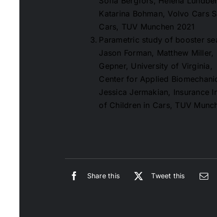
Sofia Bergfors, Helena Lundber
Katarina Bohman, Volvo Cars Sa
Cars, TUV Munchen 2021
Parametric study of booster sea
Jason Forman, Matthew Miller, 
Gepner, University of Virginia,
Center for Applied Biomechani
Jessica Jermakian, Insurance In
of Children in Cars, TUV Munc
Share this
Tweet this