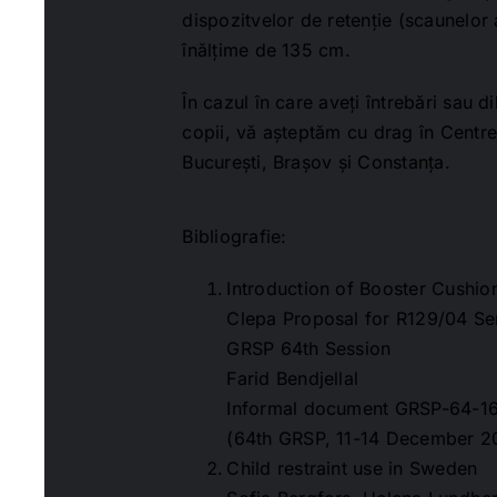
dispozitvelor de retenție (scaunelor
înălțime de 135 cm.
În cazul în care aveți întrebări sau 
copii, vă așteptăm cu drag în Centre
București, Brașov și Constanța.
Bibliografie:
Introduction of Booster Cushio
Clepa Proposal for R129/04 S
GRSP 64th Session
Farid Bendjellal
Informal document GRSP-64-1
(64th GRSP, 11-14 December 2
Child restraint use in Sweden