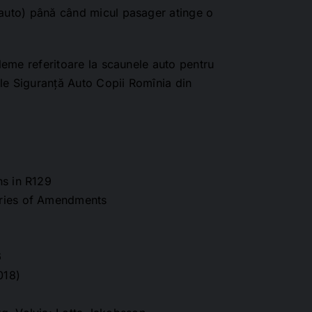
 auto) până când micul pasager atinge o
dileme referitoare la scaunele auto pentru
le Siguranță Auto Copii Romînia din
ns in R129
eries of Amendments
6
018)