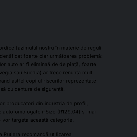
nordice (azimutul nostru în materie de reguli
identificat foarte clar următoarea problemă:
or auto ar fi eliminaă de de piață, foarte
orvegia sau Suedia) ar trece renunța mult
nd astfel copilul riscurilor reprezentate
să cu centura de siguranță.
or producători din industria de profil,
e auto omologate i-Size (R129.04) și mai
e vor targeta această categorie.
a Rutiera recomandă utilizarea