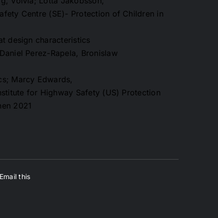
g, Volvia; Lotta Jakobsson,
fety Centre (SE)- Protection of Children in
t design characteristics
Daniel Perez-Rapela, Bronislaw
cs; Marcy Edwards,
stitute for Highway Safety (US) Protection
hen 2021
Email this