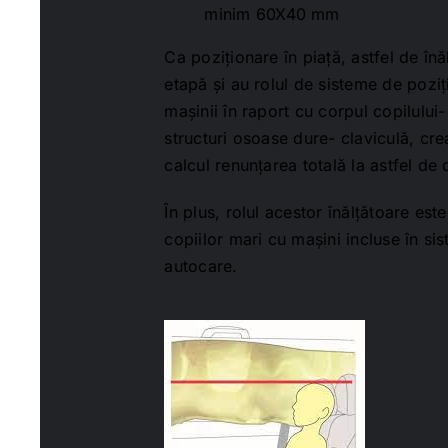
minim 60X40 mm
Ca poziționare în piață, astfel de înă
etapă și au rolul de sisteme de poziț
mașinii în raport cu corpul copilului-
structuri osoase dure- claviculă, crea
calcul renunțarea totală la astfel de 
În plus, rolul acestor înălțătoare est
copiilor mari cu mașini incluse în s
autocare.