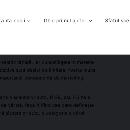
ranta copii
Ghid primul ajutor
Sfatul spec
relativ tânără, iar cunoștiințele în materie
ozitive sunt destul de limitate, foarte multe
o importantă componentă de marketing.
nă a scaunelor auto, R129, sau i-Size a
 de vârstă, faza 4 fiind cea care definește
 înălțătoarelor auto, o categorie a cărei