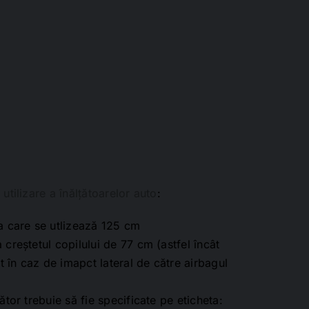
utilizare a înălțătoarelor auto
:
la care se utlizează 125 cm
 creștetul copilului de 77 cm (astfel încât
at în caz de imapct lateral de către airbagul
ător trebuie să fie specificate pe eticheta: