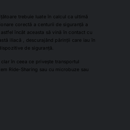
lțătoare trebuie luate în calcul ca ultimă
ionare corectă a centurii de siguranță a
 astfel încât aceasta să vină în contact cu
stă iliacă , descurajând părinții care iau în
dispozitive de siguranță.
e clar în ceea ce privește transportul
istem Ride-Sharing sau cu microbuze sau