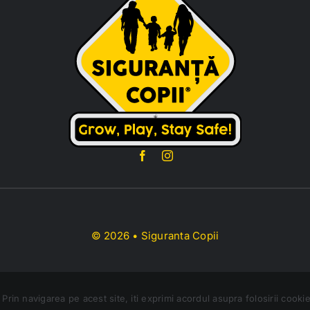
© 2026 • Siguranta Copii
Prin navigarea pe acest site, iti exprimi acordul asupra folosirii cookie