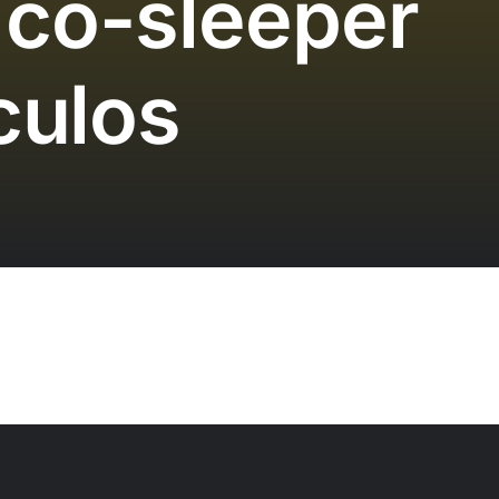
co-sleeper
culos